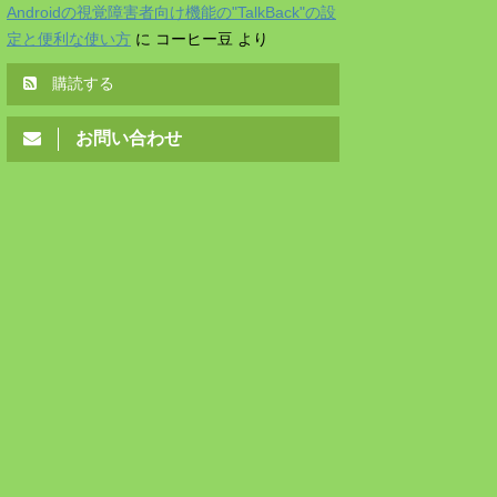
Androidの視覚障害者向け機能の"TalkBack"の設
定と便利な使い方
に
コーヒー豆
より
購読する
お問い合わせ