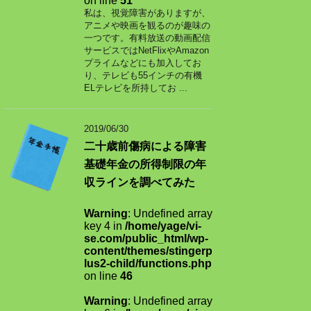
on line
51
私は、視覚障害がありますが、
アニメや映画を観るのが趣味の
一つです。有料放送の動画配信
サービスではNetFlixやAmazon
プライムなどにも加入してお
り、テレビも55インチの有機
ELテレビを所持してお ...
2019/06/30
二十歳前傷病による障害
基礎年金の所得制限の年
収ラインを調べてみた
Warning
: Undefined array
key 4 in
/home/yage/vi-
se.com/public_html/wp-
content/themes/stingerp
lus2-child/functions.php
on line
46
Warning
: Undefined array