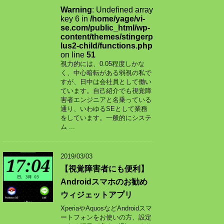
Warning
: Undefined array
key 6 in
/home/yage/vi-
se.com/public_html/wp-
content/themes/stingerp
lus2-child/functions.php
on line
51
視力的には、0.05程度しかな
く、中心暗転がある弱視の私で
すが、日中は会社員として働い
ています。自己紹介でも視覚障
害者エンジニアと名乗っている
通り、いわゆるSEとして業務
をしています。一般的にシステ
ム ...
2019/03/03
【視覚障害者にも便利】
Androidスマホのお勧め
ウィジェットアプリ
XperiaやAquosなどAndroidスマ
ートフォンをお使いの方、設定