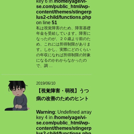
key 6 in
/home/yage/vi-
se.com/public_html/wp-
content/themes/stingerp
lus2-child/functions.php
on line
51
私は視覚障害のため、障害基礎
年金を受給しています。障害に
なったのが、２０歳より前のた
め、これには所得制限がありま
す。しかし、実際にどのくらい
の年収になれば所得制限の対象
になるのかわからなかったの
で、調 ...
2019/06/10
【視覚障害・弱視】うつ
病の改善のためのヒント
Warning
: Undefined array
key 4 in
/home/yage/vi-
se.com/public_html/wp-
content/themes/stingerp
lus2-child/functions.php