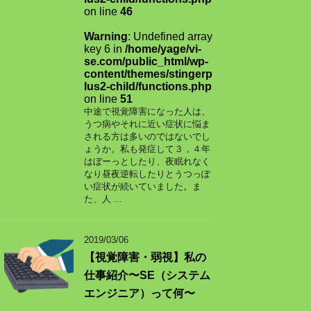
on line
46
Warning
: Undefined array
key 6 in
/home/yage/vi-
se.com/public_html/wp-
content/themes/stingerp
lus2-child/functions.php
on line
51
中途で視覚障害になった人は、
うつ病やそれに近い症状に悩ま
される方は多いのではないでし
ょうか。私も発症して３，４年
はぼーっとしたり、夜眠れなく
なり昼夜逆転したりとうつっぽ
い症状が続いていました。ま
た、人 ...
2019/03/06
【視覚障害・弱視】私の
仕事紹介〜SE（システム
エンジニア）って何〜