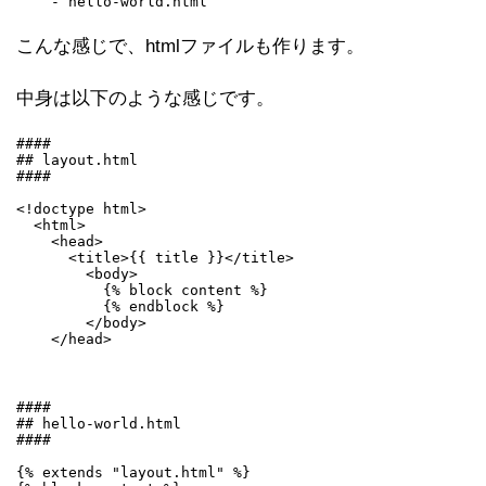
こんな感じで、htmlファイルも作ります。
中身は以下のような感じです。
####

## layout.html

####

<!doctype html>

  <html>

    <head>

      <title>{{ title }}</title>

        <body>

          {% block content %}

          {% endblock %}

        </body>

####

## hello-world.html

####

{% extends "layout.html" %}
