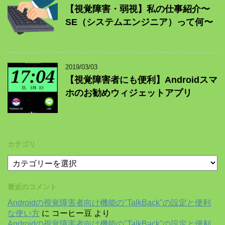
【視覚障害・弱視】私の仕事紹介〜
SE（システムエンジニア）って何〜
2019/03/03
【視覚障害者にも便利】Androidスマ
ホのお勧めウィジェットアプリ
カテゴリ
カ
テ
ゴ
最近のコメント
リ
Androidの視覚障害者向け機能の"TalkBack"の設定と便利
な使い方
に
コーヒー豆
より
Androidの視覚障害者向け機能の"TalkBack"の設定と便利