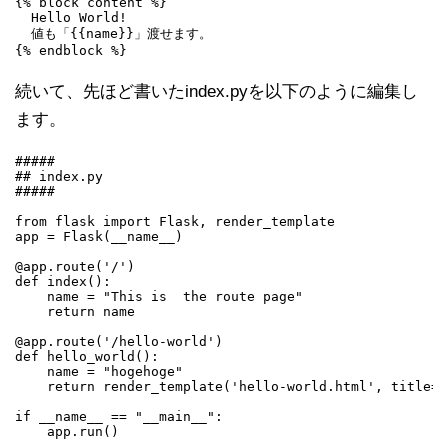
{% block content %}

  Hello World!

  値も「{{name}}」渡せます。

続いて、先ほど書いたindex.pyを以下のように編集し
ます。
#####

## index.py

#####

from flask import Flask, render_template

app = Flask(__name__)

@app.route('/')

def index():

    name = "This is  the route page"

    return name

@app.route('/hello-world')

def hello_world():

    name = "hogehoge"

    return render_template('hello-world.html', title='
if __name__ == "__main__":
