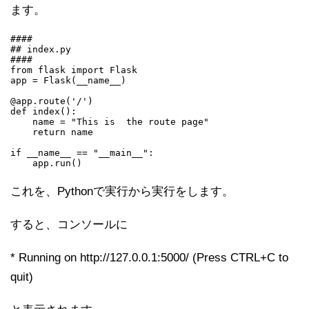
ます。
####

## index.py

####

from flask import Flask

app = Flask(__name__)

@app.route('/')

def index():

    name = "This is  the route page"

    return name

if __name__ == "__main__":

これを、Pythonで実行から実行をします。
すると、コンソールに
* Running on http://127.0.0.1:5000/ (Press CTRL+C to
quit)